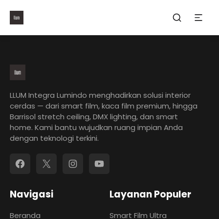
Film, Barrisol Stretch
smart film official
Ceiling
LLUM Integra Lumindo menghadirkan solusi interior
cerdas — dari smart film, kaca film premium, hingga
Barrisol stretch ceiling, DMX lighting, dan smart
home. Kami bantu wujudkan ruang impian Anda
dengan teknologi terkini.
Facebook
X
Instagram
YouTube
Navigasi
Layanan Populer
Beranda
Smart Film Ultra